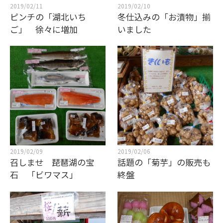
2019/02/11
2019/02/10
ピンチの「湖北いち
冬仕込みの「お漬物」揃
ご」 徐々に増加
いました
2019/02/09
2019/02/06
召しませ 琵琶湖の宝
話題の「菊芋」の販売も
石 「ビワマス」
終盤