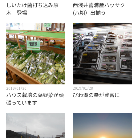
しいたけ菌打ち込み原
西浅井菅浦産ハッサク
木 登場
(八朔）出揃う
2019/01/30
2019/01/28
ハウス栽培の葉野菜が頑
びわ湖の幸が豊富に
張っています