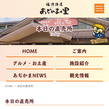
本日の直売所
Today
HOME
ご案内
グルメ・お土産
施設紹介
あぢかまNEWS
観光情報
HOME
本日の直売所
本日の直売所