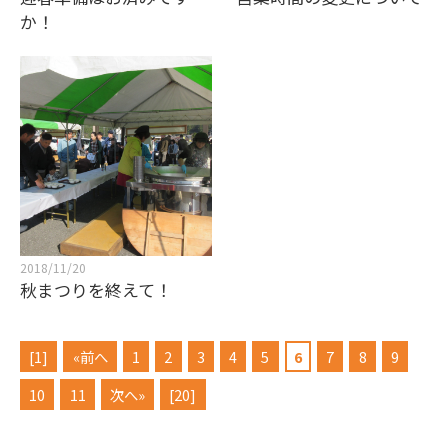
か！
2018/11/20
秋まつりを終えて！
[1]
«前へ
1
2
3
4
5
6
7
8
9
10
11
次へ»
[20]