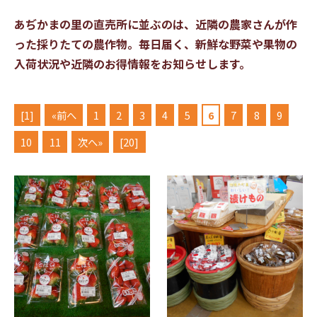
あぢかまの里の直売所に並ぶのは、近隣の農家さんが作
った採りたての農作物。
毎日届く、新鮮な野菜や果物の
入荷状況や近隣のお得情報をお知らせします。
[1]
«前へ
1
2
3
4
5
6
7
8
9
10
11
次へ»
[20]