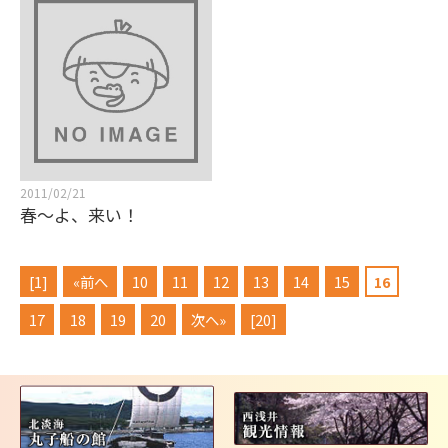
2011/02/21
春～よ、来い！
[1]
«前へ
10
11
12
13
14
15
16
17
18
19
20
次へ»
[20]