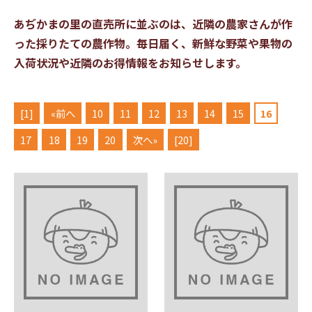
あぢかまの里の直売所に並ぶのは、近隣の農家さんが作
った採りたての農作物。
毎日届く、新鮮な野菜や果物の
入荷状況や近隣のお得情報をお知らせします。
[1]
«前へ
10
11
12
13
14
15
16
17
18
19
20
次へ»
[20]