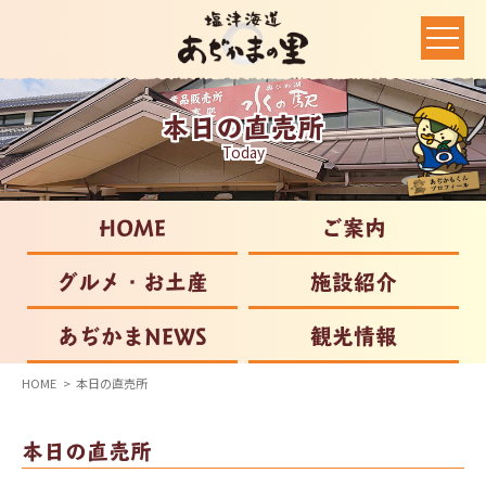
本日の直売所
Today
HOME
ご案内
グルメ・お土産
施設紹介
あぢかまNEWS
観光情報
HOME
本日の直売所
本日の直売所