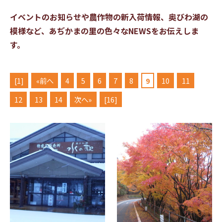
イベントのお知らせや農作物の新入荷情報、奥びわ湖の
模様など、
あぢかまの里の色々なNEWSをお伝えしま
す。
[1]
«前へ
4
5
6
7
8
9
10
11
12
13
14
次へ»
[16]