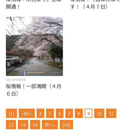
開通！
す！（４月７日）
2014/04/06
桜情報！一部満開（４月
６日）
[1]
«前へ
4
5
6
7
8
9
10
11
12
13
14
次へ»
[16]