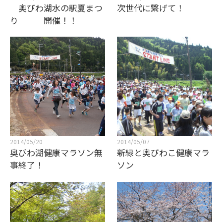
奥びわ湖水の駅夏まつ
次世代に繋げて！
り 開催！！
2014/05/20
2014/05/07
奥びわ湖健康マラソン無
新緑と奥びわこ健康マラ
事終了！
ソン