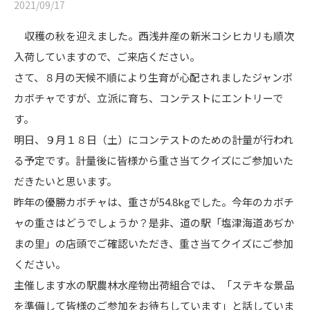
2021/09/17
収穫の秋を迎えました。西浅井産の新米コシヒカリも順次
入荷していますので、ご来店ください。
さて、８月の天候不順により生育が心配されましたジャンボ
カボチャですが、立派に育ち、コンテストにエントリーで
す。
明日、９月１８日（土）にコンテストのための計量が行われ
る予定です。計量後に皆様から重さ当てクイズにご参加いた
だきたいと思います。
昨年の優勝カボチャは、重さが54.8kgでした。今年のカボチ
ャの重さはどうでしょうか？是非、道の駅「塩津海道あぢか
まの里」の店頭でご確認いただき、重さ当てクイズにご参加
ください。
主催します水の駅農林水産物出荷組合では、「ステキな景品
を準備して皆様のご参加をお待ちしています」と話していま