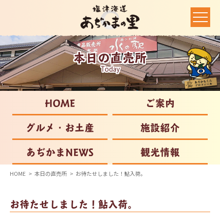
本日の直売所
Today
HOME
ご案内
グルメ・お土産
施設紹介
あぢかまNEWS
観光情報
HOME
本日の直売所
お待たせしました！鮎入荷。
お待たせしました！鮎入荷。