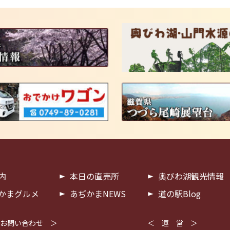
内
本日の直売所
奥びわ湖観光情報
かまグルメ
あぢかまNEWS
道の駅Blog
お問い合わせ ＞
＜ 運 営 ＞