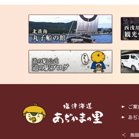
ご案
あぢ
＜ 施設