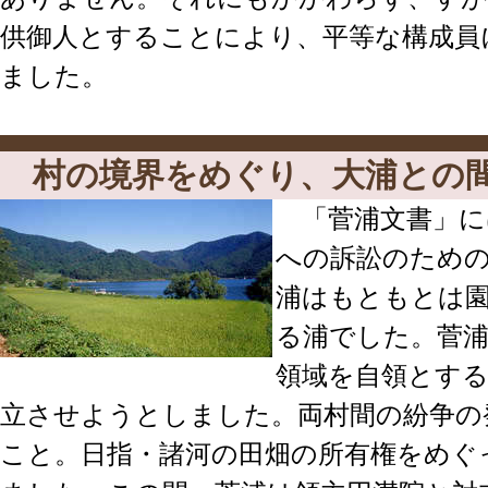
供御人とすることにより、平等な構成員
ました。
村の境界をめぐり、大浦との
「菅浦文書」に
への訴訟のため
浦はもともとは
る浦でした。菅
領域を自領とす
立させようとしました。両村間の紛争の発
こと。日指・諸河の田畑の所有権をめぐ