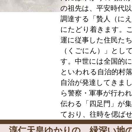
の祖先は、平安時代
調達する「贄人（に
にたどり着きます。
運に従事した住民た
（くごにん）」とし
す。中世には全国的
といわれる自治的村
自治が発達してきま
ら警察・軍事が行わ
伝わる「四足門」が
ており、往時を偲ば
淳仁天皇ゆかりの 緑深い地