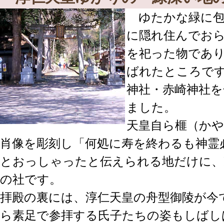
ゆたかな緑に包
に隠れ住んでお
を祀った物であ
ばれたところです。
神社・赤崎神社を
ました。
天皇自ら榧（か
肖像を彫刻し「何処に寿を終わるも神霊
とおっしゃったと伝えられる地だけに、
の社です。
拝殿の裏には、淳仁天皇の舟型御陵が今
ら素足で参拝する氏子たちの姿もしばし