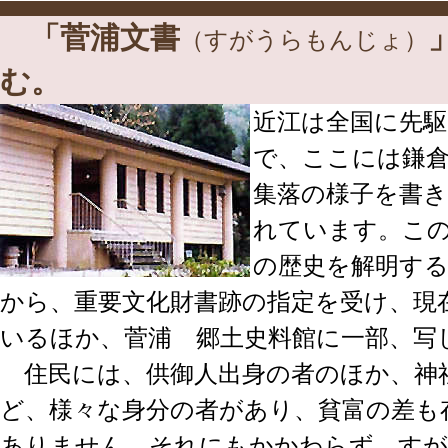
「菅浦文書
（すがうらもんじょ）
む。
近江は全国に先駆
で、ここには鎌
集落の様子を書き
れています。こ
の歴史を解明す
から、重要文化財書跡の指定を受け、現
いるほか、菅浦 郷土史料館に一部、写
住民には、供御人出身の者のほか、神
ど、様々な身分の者があり、貧富の差も
ありません。それにもかかわらず、すが