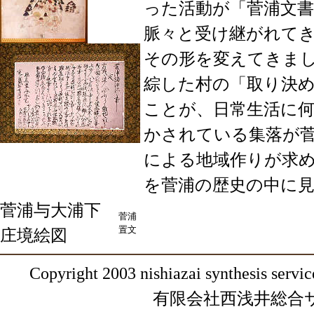
った活動が「菅浦文
脈々と受け継がれて
その形を変えてきま
綜した村の「取り決
ことが、日常生活に
かされている集落が
による地域作りが求
を菅浦の歴史の中に
菅浦与大浦下
菅浦
置文
庄境絵図
Copyright 2003 nishiazai synthesis service
有限会社西浅井総合