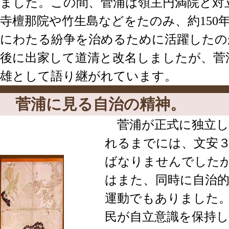
ました。この間、菅浦は領主円満院と対
寺檀那院や竹生島などをたのみ、約150
にわたる紛争を治めるために活躍したの
後に出家して道清と改名しましたが、菅
雄として語り継がれています。
菅浦に見る自治の精神。
菅浦が正式に独立し
れるまでには、文安３
ばなりませんでした
はまた、同時に自治
運動でもありました
民が自立意識を保持